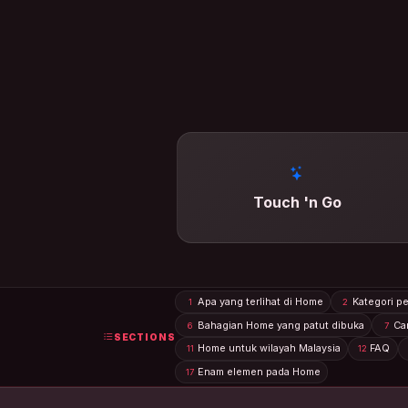
Touch 'n Go
Apa yang terlihat di Home
Kategori p
1
2
Bahagian Home yang patut dibuka
Ca
6
7
SECTIONS
Home untuk wilayah Malaysia
FAQ
11
12
Enam elemen pada Home
17