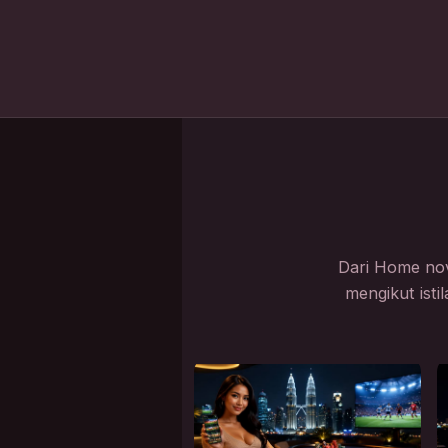
Dari Home nov
mengikut isti