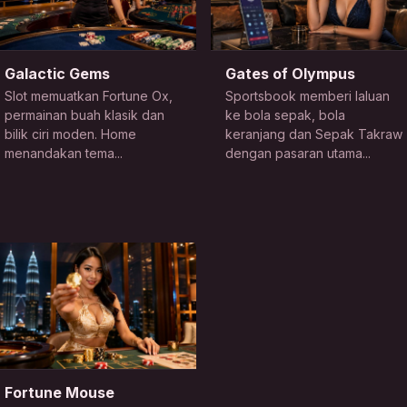
Galactic Gems
Gates of Olympus
Slot memuatkan Fortune Ox,
Sportsbook memberi laluan
permainan buah klasik dan
ke bola sepak, bola
bilik ciri moden. Home
keranjang dan Sepak Takraw
menandakan tema...
dengan pasaran utama...
Fortune Mouse