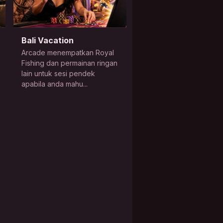
Bali Vacation
Arcade menempatkan Royal
Fishing dan permainan ringan
lain untuk sesi pendek
apabila anda mahu...