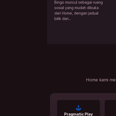
Bingo muncul sebagai ruang
sosial yang mudah dibuka
dari Home, dengan jadual
bilik dan...
Home kami meno
Pragmatic Play