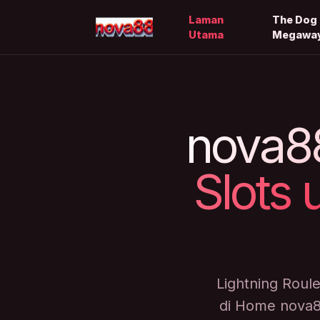
Laman
The Dog
nova88
Utama
Megawa
nova8
Slots
Lightning Roul
di Home nova8