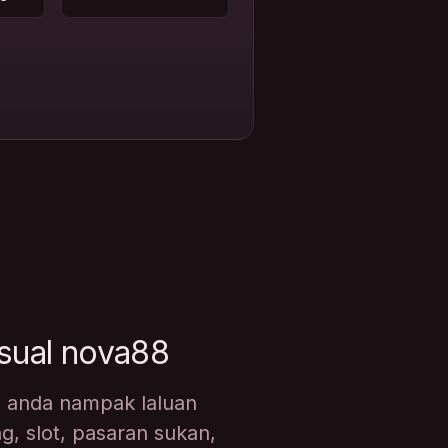
isual nova88
, anda nampak laluan
g, slot, pasaran sukan,