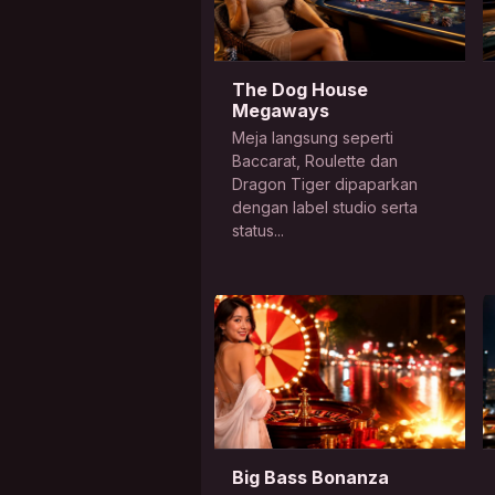
The Dog House
Megaways
Meja langsung seperti
Baccarat, Roulette dan
Dragon Tiger dipaparkan
dengan label studio serta
status...
Big Bass Bonanza