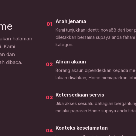
Arah jenama
ome
01
Kami tunjukkan identiti nova88 dari bar
diletakkan bersama supaya anda faha
bukan halaman
kategori.
. Kami
uan dan
Aliran akaun
h dibaca.
02
Borang akaun dipendekkan kepada med
laluan disahkan, Home memaparkan lobi
Ketersediaan servis
03
Jika akses sesuatu bahagian bergantun
melalui paparan Home supaya anda tidak
Konteks keselamatan
04