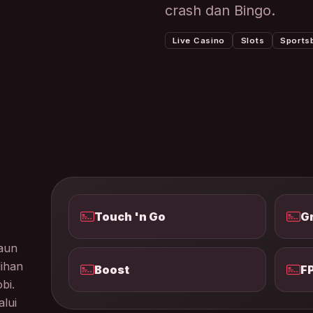
crash dan Bingo.
Live Casino
Slots
Sports
Touch 'n Go
G
kaun
ihan
Boost
F
bi.
alui