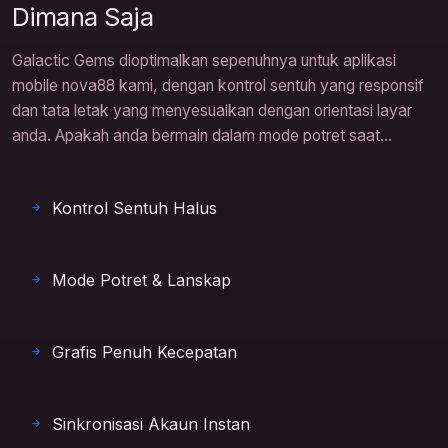
Dimana Saja
Galactic Gems dioptimalkan sepenuhnya untuk aplikasi
mobile nova88 kami, dengan kontrol sentuh yang responsif
dan tata letak yang menyesuaikan dengan orientasi layar
anda. Apakah anda bermain dalam mode potret saat...
Kontrol Sentuh Halus
Mode Potret & Lanskap
Grafis Penuh Kecepatan
Sinkronisasi Akaun Instan