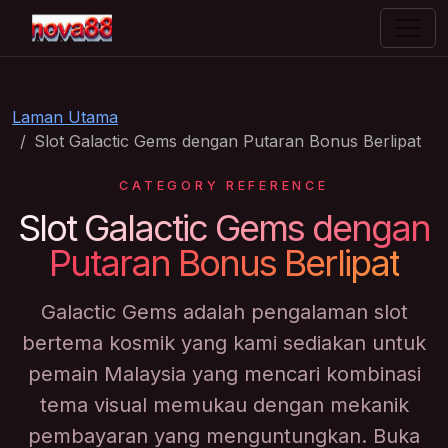
nova88
Laman Utama
Slot Galactic Gems dengan Putaran Bonus Berlipat
CATEGORY REFERENCE
Slot Galactic Gems dengan
Putaran Bonus Berlipat
Galactic Gems adalah pengalaman slot
bertema kosmik yang kami sediakan untuk
pemain Malaysia yang mencari kombinasi
tema visual memukau dengan mekanik
pembayaran yang menguntungkan. Buka