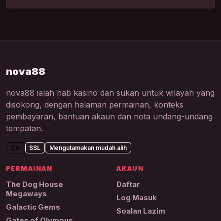
nova88
nova88 ialah hab kasino dan sukan untuk wilayah yang
disokong, dengan halaman permainan, konteks
pembayaran, bantuan akaun dan nota undang-undang
tempatan.
21+
SSL
Mengutamakan mudah alih
PERMAINAN
AKAUN
The Dog House
Daftar
Megaways
Log Masuk
Galactic Gems
Soalan Lazim
Gates of Olympus