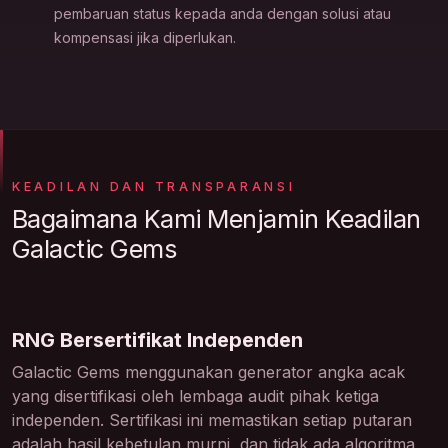
pembaruan status kepada anda dengan solusi atau
kompensasi jika diperlukan.
KEADILAN DAN TRANSPARANSI
Bagaimana Kami Menjamin Keadilan
Galactic Gems
RNG Bersertifikat Independen
Galactic Gems menggunakan generator angka acak
yang disertifikasi oleh lembaga audit pihak ketiga
independen. Sertifikasi ini memastikan setiap putaran
adalah hasil kebetulan murni, dan tidak ada algoritma