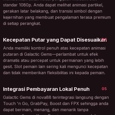
standar 1080p. Anda dapat melihat animasi partikel,
gerakan latar belakang, dan transisi simbol dengan
kejernihan yang membuat pengalaman terasa premium
di setiap perangkat.
Kecepatan Putar yang Dapat Disesuaikan
04
Anda memiliki kontrol penuh atas kecepatan animasi
putaran di Galactic Gems—perlambat untuk efek
dramatis atau percepat untuk permainan yang lebih
gesit. Slot pemain lain sering kali mengunci kecepatan
dan tidak memberikan fleksibilitas ini kepada pemain.
Integrasi Pembayaran Lokal Penuh
05
Galactic Gems di nova88 terintegrasi langsung dengan
Touch 'n Go, GrabPay, Boost dan FPX sehingga anda
dapat bermain, menang, dan menarik tanpa