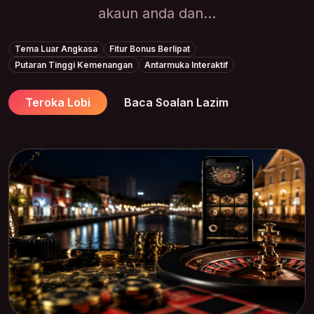
akaun anda dan...
Tema Luar Angkasa
Fitur Bonus Berlipat
Putaran Tinggi Kemenangan
Antarmuka Interaktif
Teroka Lobi
Baca Soalan Lazim