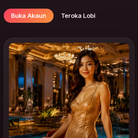
Buka Akaun
Teroka Lobi