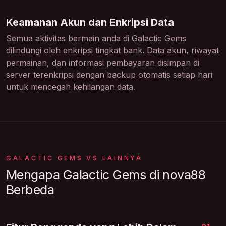
Keamanan Akun dan Enkripsi Data
Semua aktivitas bermain anda di Galactic Gems
dilindungi oleh enkripsi tingkat bank. Data akun, riwayat
permainan, dan informasi pembayaran disimpan di
server terenkripsi dengan backup otomatis setiap hari
untuk mencegah kehilangan data.
GALACTIC GEMS VS LAINNYA
Mengapa Galactic Gems di nova88
Berbeda