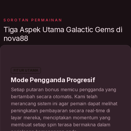
SOROTAN PERMAINAN
Tiga Aspek Utama Galactic Gems di
nova88
FITUR UTAMA
Mode Pengganda Progresif
Setiap putaran bonus memicu pengganda yang
bertambah secara otomatis. Kami telah
merancang sistem ini agar pemain dapat melihat
peningkatan pembayaran secara real-time di
layar mereka, menciptakan momentum yang
membuat setiap spin terasa bermakna dalam