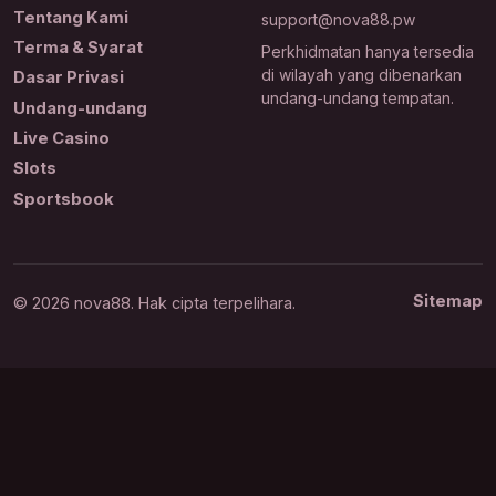
Tentang Kami
support@nova88.pw
Terma & Syarat
Perkhidmatan hanya tersedia
di wilayah yang dibenarkan
Dasar Privasi
undang-undang tempatan.
Undang-undang
Live Casino
Slots
Sportsbook
Sitemap
© 2026 nova88. Hak cipta terpelihara.