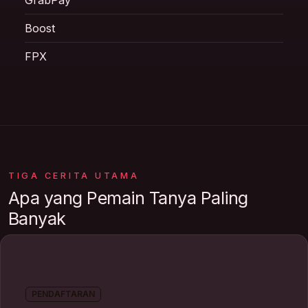
Boost
FPX
TIGA CERITA UTAMA
Apa yang Pemain Tanya Paling
Banyak
PENDAFTARAN