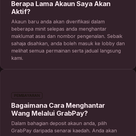
Berapa Lama Akaun Saya Akan
Aktif?
Akaun baru anda akan diverifikasi dalam
beberapa minit selepas anda menghantar
maklumat asas dan nombor pengenalan. Sebaik
sahaja disahkan, anda boleh masuk ke lobby dan
melihat semua permainan serta jadual langsung
kami.
PEMBAYARAN
Bagaimana Cara Menghantar
Wang Melalui GrabPay?
Dalam bahagian deposit akaun anda, pilih
GrabPay daripada senarai kaedah. Anda akan