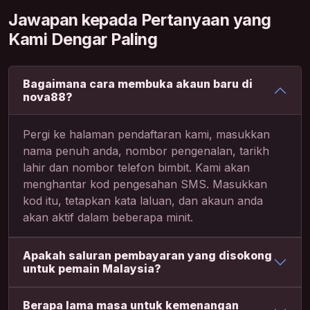
Jawapan kepada Pertanyaan yang
Kami Dengar Paling
Bagaimana cara membuka akaun baru di
nova88?
Pergi ke halaman pendaftaran kami, masukkan
nama penuh anda, nombor pengenalan, tarikh
lahir dan nombor telefon bimbit. Kami akan
menghantar kod pengesahan SMS. Masukkan
kod itu, tetapkan kata laluan, dan akaun anda
akan aktif dalam beberapa minit.
Apakah saluran pembayaran yang disokong
untuk pemain Malaysia?
Berapa lama masa untuk kemenangan